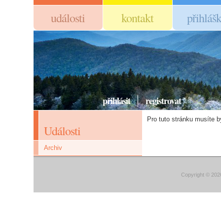
události
kontakt
přihláš
přihlásit
registrovat
Pro tuto stránku musíte bý
Události
Archiv
Copyright © 202