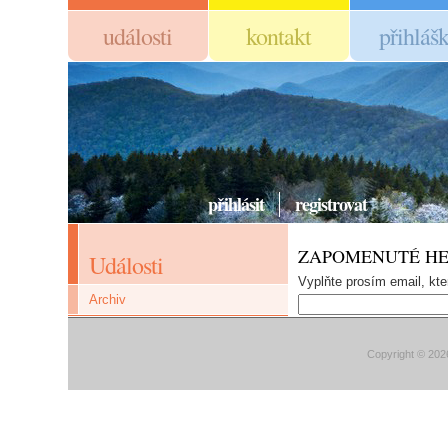
události
kontakt
přihláš
přihlásit
registrovat
ZAPOMENUTÉ HE
Události
Vyplňte prosím email, kt
Archiv
Copyright © 202